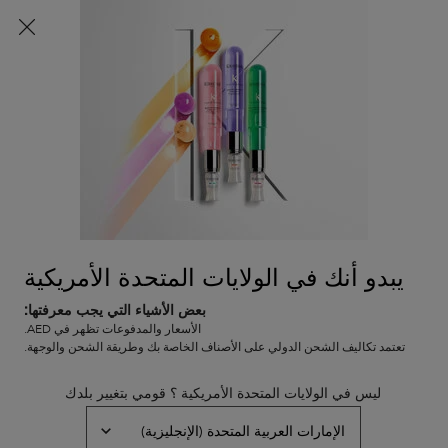
شحن مجاني لطلبات الشراء التي تتجاوز قيمتها 29.50 دينار
كويتي
ك
0
0 PRODUCT IN CART
عربة
المتاجر
التسوق
المحتوى الرئيسي
الخاصة
العودة
شعر عادي إلى جاف
بي
شعر عادي إلى جاف
ترتيب حسب
1 منتج
تصفية
FILTER MENU
يبدو أنك في الولايات المتحدة الأمريكية
بعض الأشياء التي يجب معرفتها:
العودة إلى تسوّقي بحسب الفئة
الأسعار والمدفوعات تظهر في AED.
تعتمد تكاليف الشحن الدولي على الأصناف الخاصة بك وطريقة الشحن والوجهة.
ليس في الولايات المتحدة الأمريكية ؟ قومي بتغيير بلدك