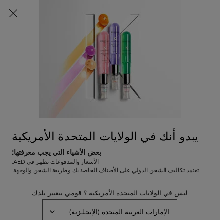
اشتركي الآن
واحصلي على خصم 10% على طلبك الأول
باستخدام كود
WELCOME10
0
0 PRODUCT IN CART
عربة
المتاجر
التسوق
المحتوى الرئيسي
الخاصة
العودة
غلوس أبسولو
بي
غلوس أبسولو
عناية مرطبة للشعر الطويل المعرض للتجعد.
بفضل حمض الهيالورونيك، أحماض الجليكوليك وزيت الورد البري، تقدم
مجموعة غلوس أبسولو الجديدة لمعانا دائما، نعومة وحيوية دون إثقال
يبدو أنك في الولايات المتحدة الأمريكية
الشعر.
بعض الأشياء التي يجب معرفتها:
تعرفي على المزيد
الأسعار والمدفوعات تظهر في AED.
تعتمد تكاليف الشحن الدولي على الأصناف الخاصة بك وطريقة الشحن والوجهة.
ليس في الولايات المتحدة الأمريكية ؟ قومي بتغيير بلدك