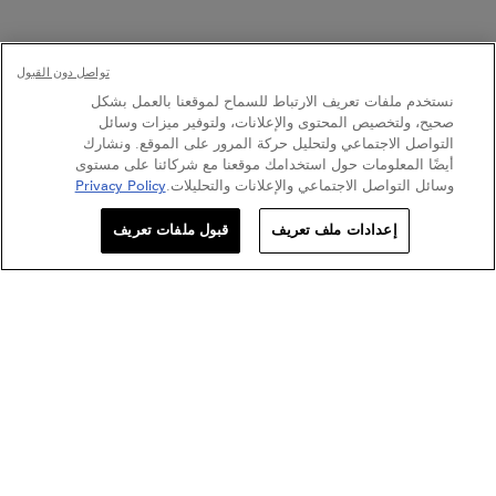
تواصل دون القبول
نستخدم ملفات تعريف الارتباط للسماح لموقعنا بالعمل بشكل
صحيح، ولتخصيص المحتوى والإعلانات، ولتوفير ميزات وسائل
التواصل الاجتماعي ولتحليل حركة المرور على الموقع. ونشارك
أيضًا المعلومات حول استخدامك موقعنا مع شركائنا على مستوى
وسائل التواصل الاجتماعي والإعلانات والتحليلات.
Privacy Policy
تسجلي ليصلك البريد الإلكتروني
إعدادات ملف تعريف
قبول ملفات تعريف
0
حدد موقعنا
عروض خاصة
اختبار الشعر
كيراستاس أكثر من العناية بالشعر: عطر الشعر
تعرّفي على عالم كيراستاس ما بعد العناية بالشعر مع أحدث عطر شعر من
غلوس أبسولو.