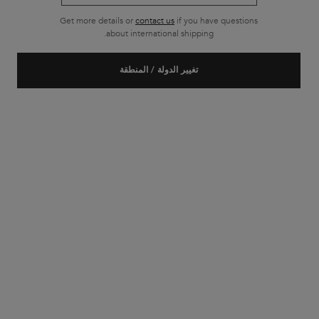
Get more details or
contact us
if you have questions
about international shipping.
تغيير الدولة / المنطقة
غلوس أبسولو
ترتيب حسب
27 منتجات
تصفية
FILTER MENU
جديد