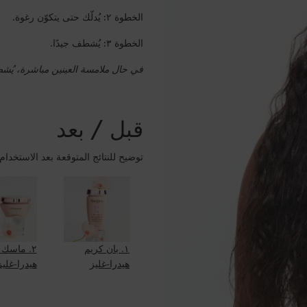
الخطوة ٢: يُدلّك حتى يتكوّن رغوة.
الخطوة ٣: يُشطف جيدًا.
في حال ملامسة العينين مباشرة، يُشطف
قبل / بعد
توضيح للنتائج المتوقعة بعد الاستخدام:
٢. ماسك 
١. بان كريم
هيدرا-غليز
هيدرا-غليز