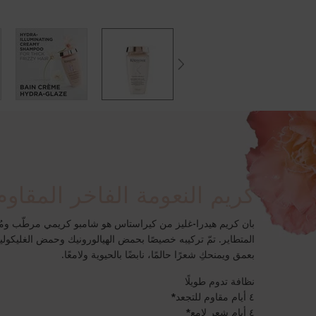
Description + Benefits + How To
كريم النعومة الفاخر المقاوم
بان كريم هيدرا-غليز من كيراستاس هو شامبو كريمي مرطّب ومُ
المتطاير. تمّ تركيبه خصيصًا بحمض الهيالورونيك وحمض الغليكوليك
بعمق ويمنحكِ شعرًا حالمًا، نابضًا بالحيوية ولامعًا.
نظافة تدوم طويلًا
٤ أيام مقاوم للتجعد*
٤ أيام شعر لامع*