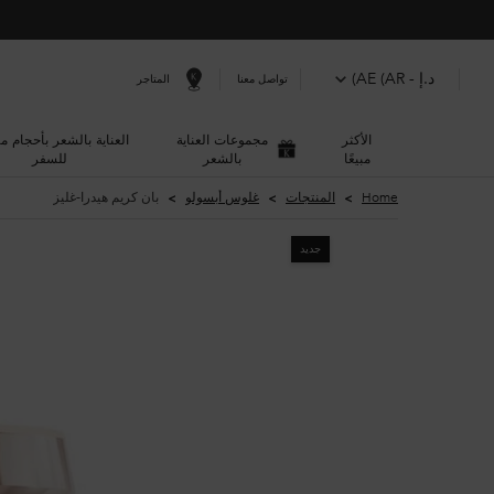
د.إ - AE (AR)
المتاجر
تواصل معنا
الأكثر
مجموعات العناية
العناية بالشعر بأحجام م
مبيعًا
بالشعر
للسفر
المحتوى الرئيسي
Home
المنتجات
غلوس أبسولو
بان كريم هيدرا-غليز
جديد