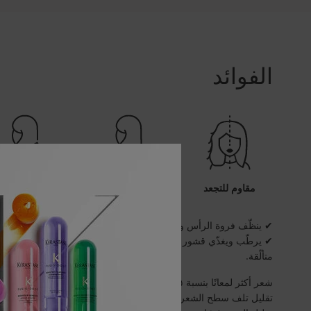
الفوائد
مقاوم للتجعد
ينعّم الشعر
يرطّب الشعر
✔ ينظّف فروة الرأس وسطح الألياف ليكشف عن لمعان نظيف مثالي.
✔ يرطّب ويغذّي قشور الشعر الكثيف المتطاير بعمق ليمنح سطحًا فائق
متألّقة.
شعر أكثر لمعانًا بنسبة ٧٥٪ فورًا*
تقليل تلف سطح الشعر بنسبة ٣٠٪ من أول استخدام*