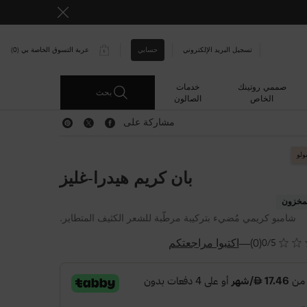
حسابي
تسجيل البريد الإلكتروني
عربة التسوق الخاصة بي
0
0 PRODUCT IN CART
صممي روتينك
خدمات
بحث
الخاص
الصالون
مشاركة على
مشاركة على Facebook
مشاركة على Twitter
مشاركة على Pinterest
ولو
بان كريم هيدرا-غليز
مخزون
شامبو كريمي مُضيء بتركيبة مرطّبة للشعر الكثيف المتطاير.
(0)
—
اكتبوا مراجعتكم
0/5