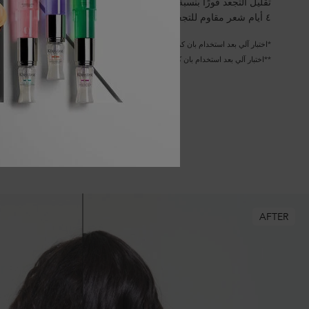
تقليل التجعد فورًا بنسبة ٣٣٪*
٤ أيام شعر مقاوم للتجعد، نابض بالحيوية ولامع**
*اختبار آلي بعد استخدام بان كريم
**اختبار آلي بعد استخدام بان كريم + الماسك + كريم فريز غليز
B/A PRODUCT CAROUSEL
AFTER