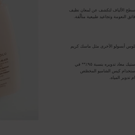
س وسطح الألياف لتكشف عن لمعان نظيف
ق النعومة وتجاعيد طبيعية متألّقة.
 غلوس أبسولو الأخرى مثل ماسك كريم
زجاجة شامبو قابلة لإعادة التعبئة بسعة ٥٠٠ مل مصنوعة من بلاستيك معاد تدويره بنسبة ٩٥٪** في
يمكن إعادة تعبئتها باستخدام كيس الشامبو المخصّص