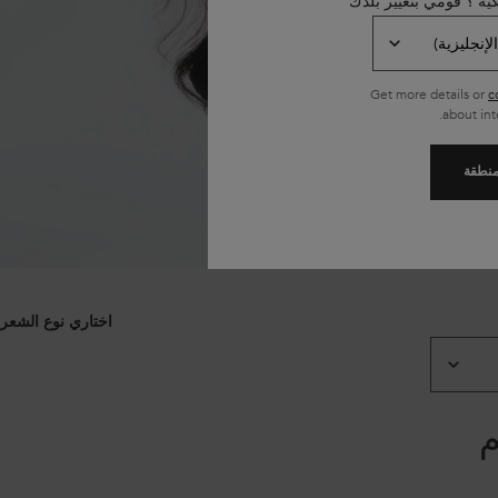
كية ؟ قومي بتغيير بلدك
Get more details or
c
about int
لمنطقة
اختاري نوع الشعر
م