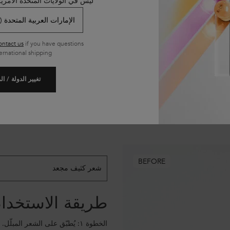
ليس في الولايات المتحدة الأمري
ontact us
if you have questions
ernational shipping.
تغيير الدولة / ا
Model skin variation
BEFORE
شعر كثيف مجعد
طريقة الاستخدا
الخطوة ١: يُطبّق على الشعر المبلّل.