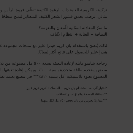
تركيبته الكريمية الغنية ذات الرغوة الكثيفة تنظّف فروة الرأ
مثالي. ترطّب بعمق قشور الشعر الكثيف المتطاير لتمنح سطحًا فائ
ما سرّ المعادلة المثالية للّمعان والنعومة؟
النظافة + العناية + انتظام الألياف
لذلك يُنصح باستخدام بان كريم هيدرا-غليز مع منتجات مجموعة
هيدرا-غليز للحصول على نتائج أكثر لمعانًا.
مصنع يستخدم طاقة متجددة بنسبة ١٠٠٪، و
المصنوع بعبوة بلاستيكية أقل بنسبة ‎-٨٢٪*** في مصنع يعتمد نظام تدوير المياه.
*اختبار آلي بعد استخدام بان كريم + الماسك + كريم فريز غليز
**باستثناء المضخة والملوّنات والإضافات
***مقارنةً بعبوتين من بان بحجم ٢٥٠ مل لكل منهما