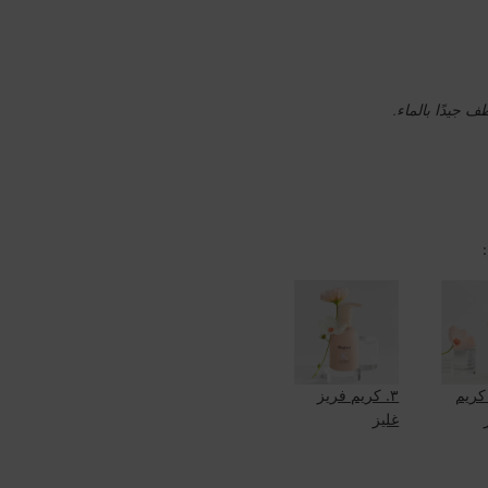
 جيدًا بالماء.
كريم
٣. كريم فريز
غليز