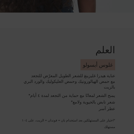
SCIENCE + INGREDIENTS
العلم
غلوس أبسولو
عناية هيدرا غليزينغ للشعر الطويل المعرّض للتجعد
مع حمض الهيالورونيك وحمض الغليكوليك والورد البري
بالزيت
يمنح الشعر لمعانًا مع حماية من التجعد لمدة ٤ أيام*
شعر نابض بالحيوية ولامع*
عطر آسر
*اختبار على المستهلكين بعد استخدام بان + فوندان + الزيت، على ١٠٤
مستهلك