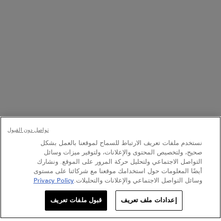
800537278274
ن العاشرة صباحاً إلى العاشرة مساءً
971509006882
7 أيام في الأسبوع، من 10 صباحاً حتّى 10 مساءً
خيار الشراء:
تواصل دون القبول
نستخدم ملفات تعريف الارتباط للسماح لموقعنا بالعمل بشكل
د.إ - AE (AR)
صحيح، ولتخصيص المحتوى والإعلانات، ولتوفير ميزات وسائل
التواصل الاجتماعي ولتحليل حركة المرور على الموقع. ونشارك
أيضًا المعلومات حول استخدامك موقعنا مع شركائنا على مستوى
وسائل التواصل الاجتماعي والإعلانات والتحليلات.
Privacy Policy
تسجلي ليصلك البريد الإلكتروني
الشروط والأحكام
خارطة الموقع
سياسة الخصوصية
إعدادات ملف تعريف
قبول ملفات تعريف
0
حدد موقعنا
عروض خاصة
اختبار الشعر