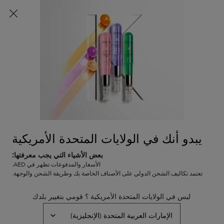
شحن مجاني لجميع الطلبات
0
0 PRODUCT IN CART
عربة
المتاجر
التسوق
المحتوى الرئيسي
الخاصة
الرجوع إلى نوتريتيف
بي
نوتريتيف
كيراستاس نوتريتيف سيروم ماجيك نايت ٨
ساعات للشعر الجاف – ٩٠ مل
يبدو أنك في الولايات المتحدة الأمريكية
في المخزون
سيروم ليلي غني بالمغذيات
بعض الأشياء التي يجب معرفتها:
الأسعار والمدفوعات تظهر في AED.
(0)
—
اكتبوا مراجعتكم
0/5
تعتمد تكاليف الشحن الدولي على الأصناف الخاصة بك وطريقة الشحن والوجهة.
ليس في الولايات المتحدة الأمريكية ؟ قومي بتغيير بلدك