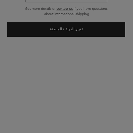
Get more details or
contact us
if you have questions
about international shipping.
تغيير الدولة / المنطقة