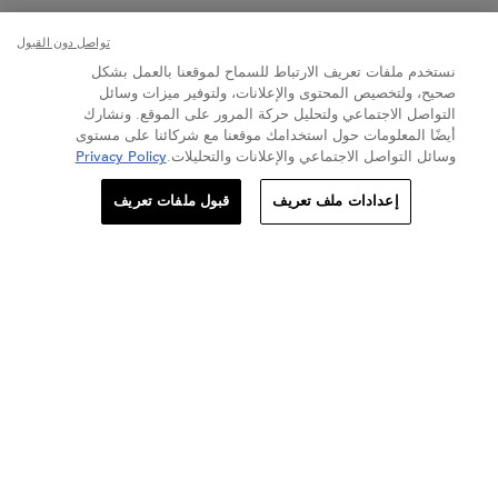
ما الفرق بين مجموعة نوتريتيف الجديدة والقديمة؟
تواصل دون القبول
نستخدم ملفات تعريف الارتباط للسماح لموقعنا بالعمل بشكل
هل المجموعة مناسبة للنساء والرجال؟
صحيح، ولتخصيص المحتوى والإعلانات، ولتوفير ميزات وسائل
التواصل الاجتماعي ولتحليل حركة المرور على الموقع. ونشارك
PDP Section UGC Banner
أيضًا المعلومات حول استخدامك موقعنا مع شركائنا على مستوى
جرّبنه… وأحببنه
وسائل التواصل الاجتماعي والإعلانات والتحليلات.
Privacy Policy
الكمية
استلهمي من تحوّلات نوتريتيف المغذّية. ‎#غذّي_حلمك
إعدادات ملف تعريف
قبول ملفات تعريف
+
−
271.80 د.إ
―
إضافة إلى عربة التسوّق
كيراستاس نوتريتي