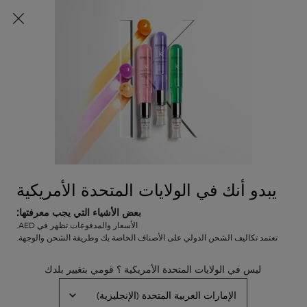
اشتركي الآن
شحن مجاني لجميع الطلبات
ب
0
0 PRODUCT IN CART
عربة
المتاجر
التسوق
المحتوى الرئيسي
الخاصة
الرجوع إلى المجموعات
بي
جينيسيس
كيراستاس جينيسيس فوندان رانفورساتور
– بلسم مضاد لتساقط الشعر للشعر
يبدو أنك في الولايات المتحدة الأمريكية
الضعيف – ٢٠٠ مل
بعض الأشياء التي يجب معرفتها:
في المخزون
الأسعار والمدفوعات تظهر في AED.
بلسم مُقوٍّ مضاد لتساقط الشعر للشعر الضعيف المعرّض للتساقط نتيجة
تعتمد تكاليف الشحن الدولي على الأصناف الخاصة بك وطريقة الشحن والوجهة.
التكسّر
(0)
—
اكتبوا مراجعتكم
0/5
ليس في الولايات المتحدة الأمريكية ؟ قومي بتغيير بلدك