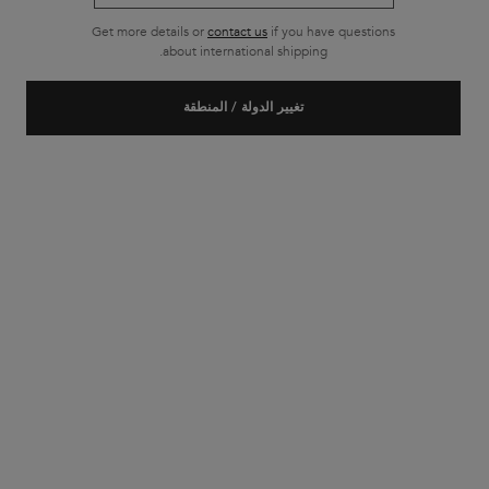
Get more details or
contact us
if you have questions
about international shipping.
تغيير الدولة / المنطقة