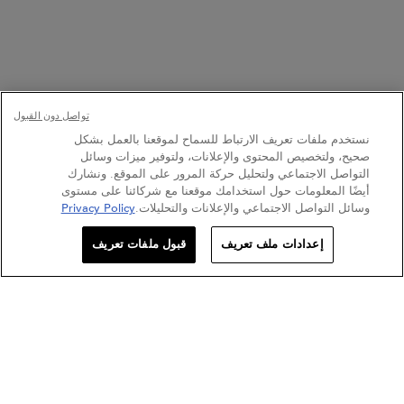
أكملي روتينكِ
جينيسيس
تواصل دون القبول
في كيراستاس، نؤمن بقوة التجارب الفريدة. اكتشفي منتجات هذه
نستخدم ملفات تعريف الارتباط للسماح لموقعنا بالعمل بشكل
المجموعة وحقّقي أفضل النتائج!
صحيح، ولتخصيص المحتوى والإعلانات، ولتوفير ميزات وسائل
التواصل الاجتماعي ولتحليل حركة المرور على الموقع. ونشارك
أيضًا المعلومات حول استخدامك موقعنا مع شركائنا على مستوى
وسائل التواصل الاجتماعي والإعلانات والتحليلات.
Privacy Policy
الكمية
BEST
إعدادات ملف تعريف
قبول ملفات تعريف
+
−
LLER
170.10 د.إ
―
إضافة إلى عربة التسوّق
كيراستاس ج
جينيسيس
جينيسيس
جيني