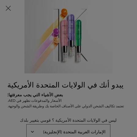
اشتركي الآن
واحصلي على خصم 10% على طلبك الأول
باستخدام كود
WELCOME10
0
0 PRODUCT IN CART
عربة
المتاجر
التسوق
المحتوى الرئيسي
الخاصة
الرجوع إلى إلكسير ألتيم
بي
إلكسير ألتيم
إلكسير ألتيم بلسم لي فوندان
بلسم ذو قوام زيتي يُضفي جمالاً على الشعر الناعم والعادي
(0)
—
اكتبوا مراجعتكم
0/5
يبدو أنك في الولايات المتحدة الأمريكية
بعض الأشياء التي يجب معرفتها:
الأسعار والمدفوعات تظهر في AED.
خصم ١٥٪
تعتمد تكاليف الشحن الدولي على الأصناف الخاصة بك وطريقة الشحن والوجهة.
ليس في الولايات المتحدة الأمريكية ؟ قومي بتغيير بلدك