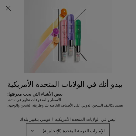
شحن مجاني لجميع الطلبات
0
0 PRODUCT IN CART
عربة
المتاجر
التسوق
المحتوى الرئيسي
الخاصة
الرجوع إلى اختاري العلاج أو منتج التصفيف الذي يناسبكِ
بي
بريميير
سيروم فيلر فوندامنتال للشعر
في المخزون
سيروم يُترك على الشعر لإصلاحه ومقاومة التكسّر. يعمل هذا السيروم
يبدو أنك في الولايات المتحدة الأمريكية
المضاد للتجعد على ملء ألياف الشعر وإحكام إغلاقها، مع حمايتها من
حرارة أدوات التصفيف، ليمنحكِ شعرًا لامعًا وأكثر قوة.
بعض الأشياء التي يجب معرفتها:
الأسعار والمدفوعات تظهر في AED.
(0)
—
اكتبوا مراجعتكم
0/5
تعتمد تكاليف الشحن الدولي على الأصناف الخاصة بك وطريقة الشحن والوجهة.
ليس في الولايات المتحدة الأمريكية ؟ قومي بتغيير بلدك