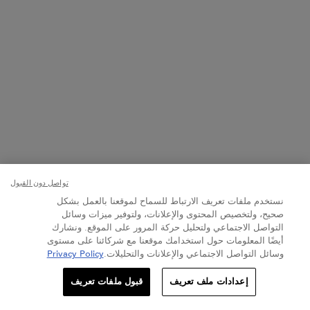
تواصل دون القبول
نستخدم ملفات تعريف الارتباط للسماح لموقعنا بالعمل بشكل
صحيح، ولتخصيص المحتوى والإعلانات، ولتوفير ميزات وسائل
التواصل الاجتماعي ولتحليل حركة المرور على الموقع. ونشارك
أيضًا المعلومات حول استخدامك موقعنا مع شركائنا على مستوى
وسائل التواصل الاجتماعي والإعلانات والتحليلات.
Privacy Policy
PDP Section Routine Carousel
الكمية
إعدادات ملف تعريف
قبول ملفات تعريف
+
−
269.00 د.إ
―
إضافة إلى عربة التسوّق
سيروم فيل