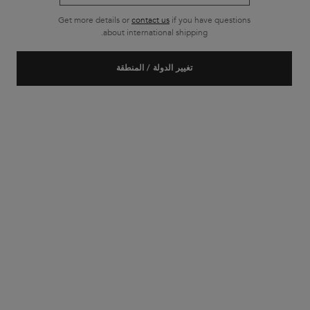
Get more details or
contact us
if you have questions
about international shipping.
جديد
تغيير الدولة / المنطقة