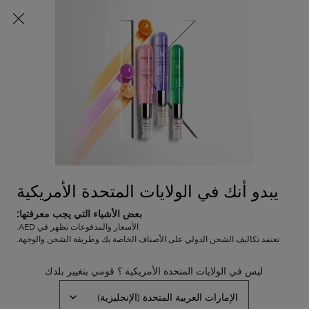
شحن مجاني لجميع الطلبات
0
0 PRODUCT IN CART
عربة
المتاجر
التسوق
المحتوى الرئيسي
الخاصة
الرجوع إلى البلسم والماسكات
بي
بريميير
فوندان فلويديتي ريباراتور بلسم
في المخزون
بلسم مُصلِح لإزالة الكالسيوم وتنعيم الشعر التالف. يزيل تراكم الكالسيوم
يبدو أنك في الولايات المتحدة الأمريكية
الذي يهاجم الشعر المُعالج، ثم يُصلح التلف بفعالية مزدوجة، ليعيد النعومة
والترطيب والقوة.
بعض الأشياء التي يجب معرفتها:
الأسعار والمدفوعات تظهر في AED.
(0)
—
اكتبوا مراجعتكم
0/5
تعتمد تكاليف الشحن الدولي على الأصناف الخاصة بك وطريقة الشحن والوجهة.
ليس في الولايات المتحدة الأمريكية ؟ قومي بتغيير بلدك