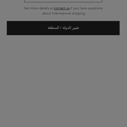
Get more details or
contact us
if you have questions
about international shipping.
جديد
تغيير الدولة / المنطقة