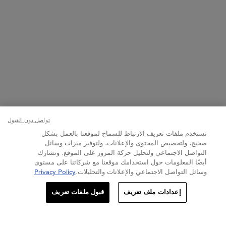
تواصل دون القبول
نستخدم ملفات تعريف الارتباط للسماح لموقعنا بالعمل بشكل
صحيح، ولتخصيص المحتوى والإعلانات، ولتوفير ميزات وسائل
التواصل الاجتماعي ولتحليل حركة المرور على الموقع. ونشارك
أيضًا المعلومات حول استخدامك موقعنا مع شركائنا على مستوى
وسائل التواصل الاجتماعي والإعلانات والتحليلات.
Privacy Policy
الكمية
إعدادات ملف تعريف
قبول ملفات تعريف
+
−
170.10 د.إ
―
إضافة إلى عربة التسوّق
فوندان فلو