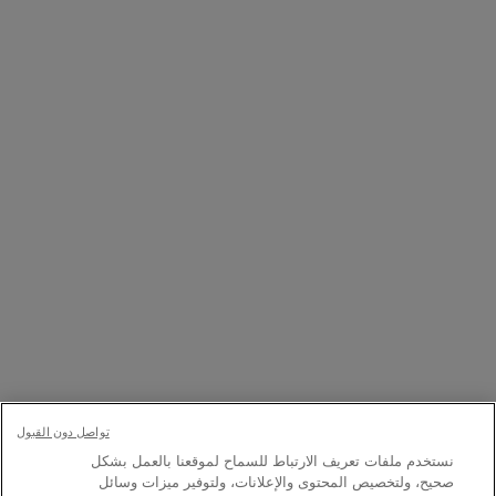
للاتصال بنا
المتاجر
800537278274
ن العاشرة صباحاً إلى العاشرة مساءً
971527854613
7 أيام في الأسبوع، من 10 صباحاً حتّى 10 مساءً
خيار الشراء:
تواصل دون القبول
نستخدم ملفات تعريف الارتباط للسماح لموقعنا بالعمل بشكل
د.إ - OM (AR)
صحيح، ولتخصيص المحتوى والإعلانات، ولتوفير ميزات وسائل