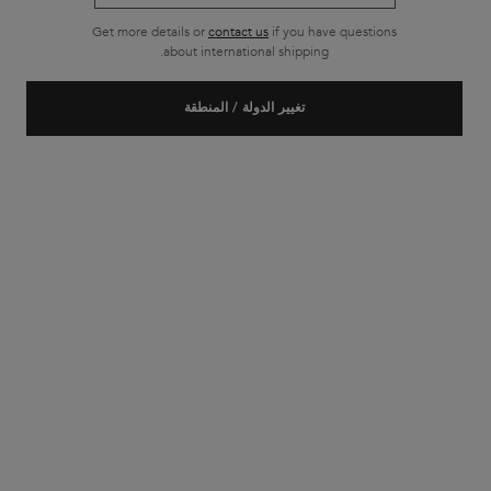
المقارنة بين المنتجات
Get more details or
contact us
if you have questions
about international shipping.
تغيير الدولة / المنطقة
خدمة العملاء
عروض خاصة
٦٠٧٧٥٩٥ ٥٢ ٩٧١+
من العاشرة صباحاً إلى العاشرة
مساءً
شحن مجاني لطلبات الشراء التي
عيّنتان مجّانيتان مع كلّ طلب
تتجاوز قيمتها 36.50 ريال عماني
تصفّح التذييل