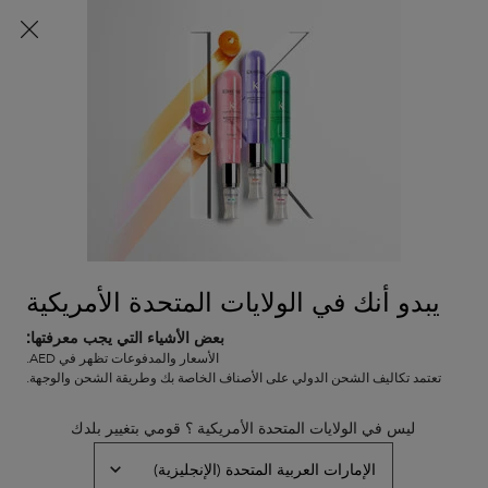
شحن مجاني لطلبات الشراء التي تتجاوز قيمتها 36.50 ريال
عماني
0
0 PRODUCT IN CART
عربة
المتاجر
التسوق
المحتوى الرئيسي
الخاصة
العودة
فوزيو سكراب
بي
يبدو أنك في الولايات المتحدة الأمريكية
بعض الأشياء التي يجب معرفتها:
الأسعار والمدفوعات تظهر في AED.
تعتمد تكاليف الشحن الدولي على الأصناف الخاصة بك وطريقة الشحن والوجهة.
فوزيو سكراب
ليس في الولايات المتحدة الأمريكية ؟ قومي بتغيير بلدك
ترتيب حسب
2 منتجات
تصفية
FILTER MENU