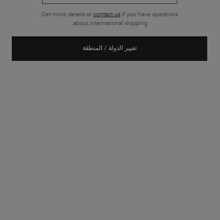
Get more details or
contact us
if you have questions
about international shipping.
تغيير الدولة / المنطقة