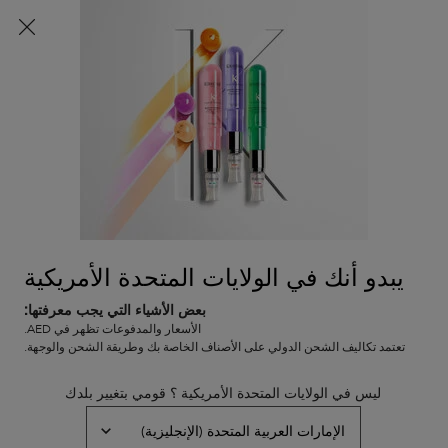
شحن مجاني لطلبات الشراء التي تتجاوز قيمتها 36.50 ريال
عماني
ع
0
0 PRODUCT IN CART
عربة
المتاجر
التسوق
المحتوى الرئيسي
الخاصة
العودة
شعر تالف وضعيف
بي
شعر تالف وضعيف
ترتيب حسب
16 منتجات
تصفية
FILTER MENU
يبدو أنك في الولايات المتحدة الأمريكية
بعض الأشياء التي يجب معرفتها:
الأسعار والمدفوعات تظهر في AED.
تعتمد تكاليف الشحن الدولي على الأصناف الخاصة بك وطريقة الشحن والوجهة.
ليس في الولايات المتحدة الأمريكية ؟ قومي بتغيير بلدك