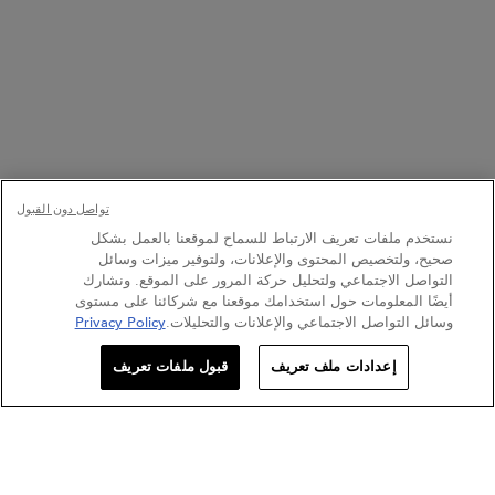
السوق.
يمكنكم التراجع عن موافقتكم في أي وقت عن طريق الدخول إلى
رابط إلغاء الاشتراك الموجود في موادنا التسويقية.
من خلال تقديم معلوماتكم، أنتم توافقون على سياسة الخصوصية
والشروط والأحكام الخاصة بنا.
كيراستاس هي علامة تجارية تابعة لشركة لوريال الشرق الأوسط.
*
هذا الموقع محمي بواسطة Cloudflare ويخضع
لسياسة الخصوصية
و
شروط الخدمة
الخاصة بها.
تواصل دون القبول
إرسال
نستخدم ملفات تعريف الارتباط للسماح لموقعنا بالعمل بشكل
صحيح، ولتخصيص المحتوى والإعلانات، ولتوفير ميزات وسائل
التواصل الاجتماعي ولتحليل حركة المرور على الموقع. ونشارك
أيضًا المعلومات حول استخدامك موقعنا مع شركائنا على مستوى
للاتصال بنا
وسائل التواصل الاجتماعي والإعلانات والتحليلات.
Privacy Policy
تسجلي ليصلك البريد الإلكتروني
إعدادات ملف تعريف
قبول ملفات تعريف
المتاجر
800537278274
ن العاشرة صباحاً إلى العاشرة مساءً