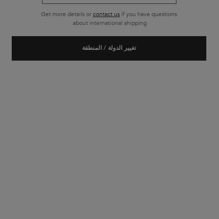
Get more details or
contact us
if you have questions
about international shipping.
تغيير الدولة / المنطقة
Janine Whitman
ALEX EMILIO SALON
| DETROIT, MI
Janine is an expert stylist whose training both in the U.S. and
abroad makes her accomplished in all areas of styling – from
editorial and bridal to razor and precision cutting.
Janine has over a decade of experience in the field of beauty,
having trained at the L'Oréal Academy in short hair cutting,
balayage, color, and color correction.