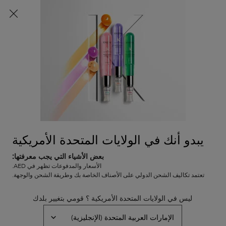
اشتركي الآن
واحصلي على خصم 10% على طلبك الأول
باستخدام كود
WELCOME10
0
0 PRODUCT IN CART
عربة
المتاجر
التسوق
المحتوى الرئيسي
الخاصة
بي
Janine Whitman
يبدو أنك في الولايات المتحدة الأمريكية
بعض الأشياء التي يجب معرفتها:
الأسعار والمدفوعات تظهر في AED.
تعتمد تكاليف الشحن الدولي على الأصناف الخاصة بك وطريقة الشحن والوجهة.
ليس في الولايات المتحدة الأمريكية ؟ قومي بتغيير بلدك